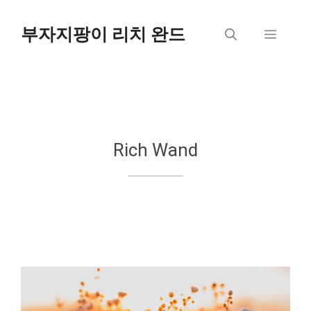
컨
텐
부자지팡이 리치 완드
메
츠
로
뉴
건
너
뛰
기
Rich Wand